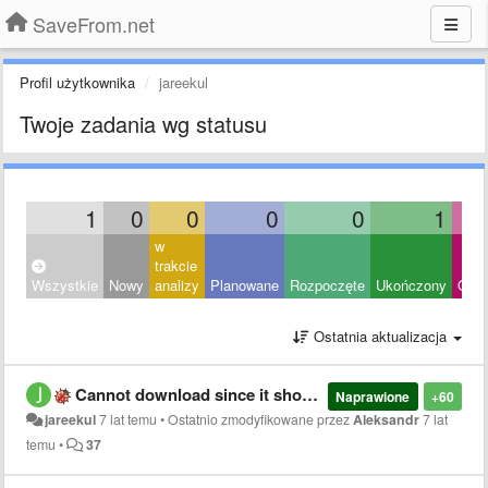
SaveFrom.net
Profil użytkownika
jareekul
Twoje zadania wg statusu
1
0
0
0
0
1
w
trakcie
Wszystkie
Nowy
analizy
Planowane
Rozpoczęte
Ukończony
Odrz
Ostatnia aktualizacja
Cannot download since it shows "์No link were found"
Naprawione
+60
jareekul
7 lat temu
•
Ostatnio zmodyfikowane przez
Aleksandr
7 lat
temu
•
37