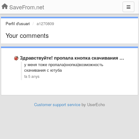
SaveFrom.net
Perfil d'usuari
a1270809
Your comments
Здравствуйте! пропала кнопка скачивания на ютьюб
у меня тоже пропала(кнопка)возможность
скачивания с ютуба
fa 5 anys
Customer support service
by UserEcho