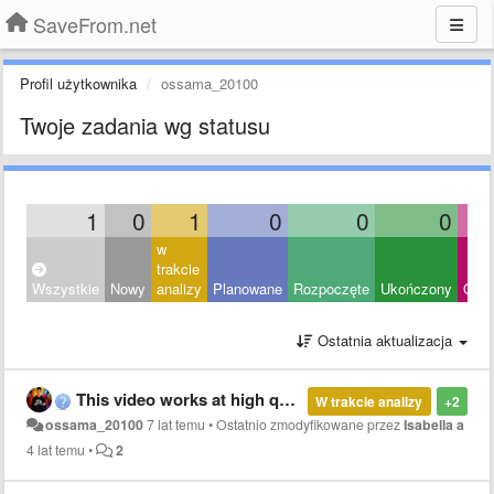
SaveFrom.net
Profil użytkownika
ossama_20100
Twoje zadania wg statusu
1
0
1
0
0
0
w
trakcie
Wszystkie
Nowy
analizy
Planowane
Rozpoczęte
Ukończony
Odrz
Ostatnia aktualizacja
This video works at high quality and when loading does not show high quality
W trakcie analizy
+2
ossama_20100
7 lat temu
•
Ostatnio zmodyfikowane przez
Isabella a
4 lat temu
•
2