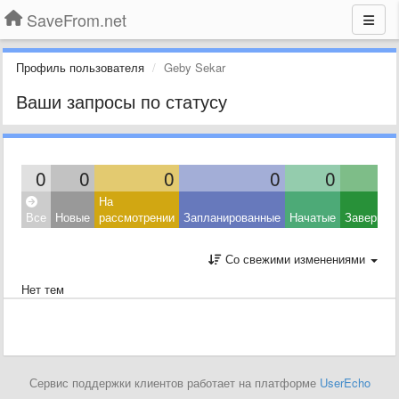
SaveFrom.net
Профиль пользователя
Geby Sekar
Ваши запросы по статусу
0
0
0
0
0
На
Все
Новые
рассмотрении
Запланированные
Начатые
Завершен
Со свежими изменениями
Нет тем
Сервис поддержки клиентов работает на платформе
UserEcho