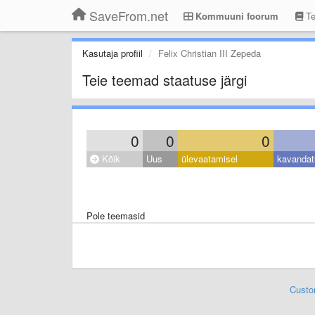
SaveFrom.net
Kommuuni foorum
Te
Kasutaja profiil
Felix Christian III Zepeda
Teie teemad staatuse järgi
0
0
0
Kõik
Uus
ülevaatamisel
kavandat
Pole teemasid
Custo