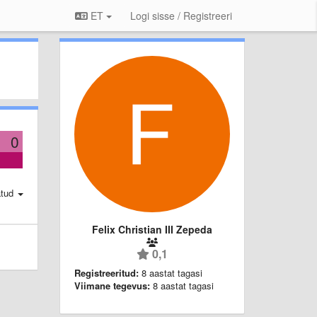
ET
Logi sisse / Registreeri
0
atud
Felix Christian III Zepeda
0,1
Registreeritud:
8 aastat tagasi
Viimane tegevus:
8 aastat tagasi