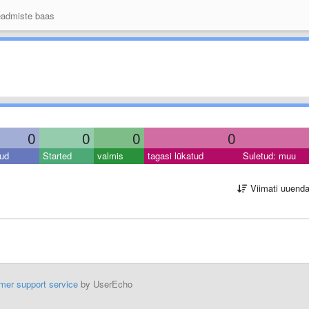
admiste baas
0
0
0
0
ud
Started
valmis
tagasi lükatud
Suletud: muu
Viimati uuend
mer support service
by UserEcho