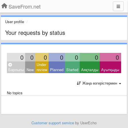
SaveFrom.net
User profile
Your requests by status
0
0
0
0
0
0
0
Under
Clo
Барлығы
New
review
Planned
Started
Аяқталды
Ауытқыды
Oth
Жаңа өзгерістермен
No topics
Customer support service
by UserEcho