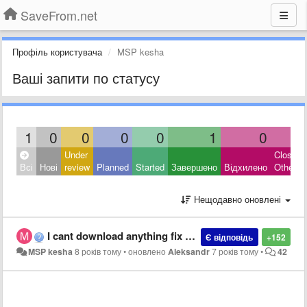
SaveFrom.net
Профіль користувача
MSP kesha
Ваші запити по статусу
1
0
0
0
0
1
0
0
Under
Closed:
Всі
Нові
review
Planned
Started
Завершено
Відхилено
Other
Нещодавно оновлені
I cant download anything fix that!
Є відповідь
+152
MSP kesha
8 років тому
•
оновлено
Aleksandr
7 років тому
•
42