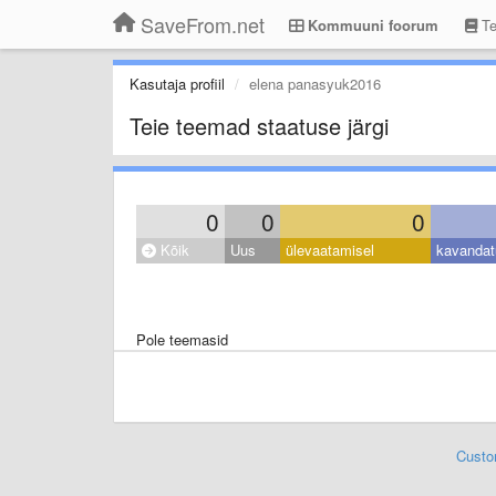
SaveFrom.net
Kommuuni foorum
Te
Kasutaja profiil
elena panasyuk2016
Teie teemad staatuse järgi
0
0
0
Kõik
Uus
ülevaatamisel
kavandat
Pole teemasid
Custo