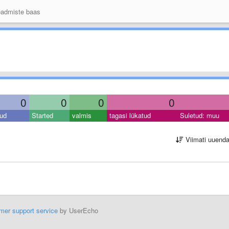
admiste baas
0
0
0
0
ud
Started
valmis
tagasi lükatud
Suletud: muu
Viimati uuend
mer support service
by UserEcho