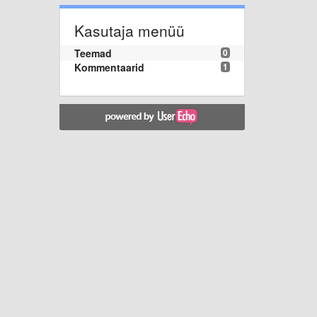
Kasutaja menüü
Teemad
0
Kommentaarid
1