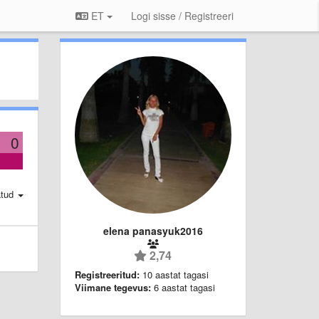
ET
Logi sisse / Registreeri
0
atud
elena panasyuk2016
2,74
Registreeritud:
10 aastat tagasi
Viimane tegevus:
6 aastat tagasi