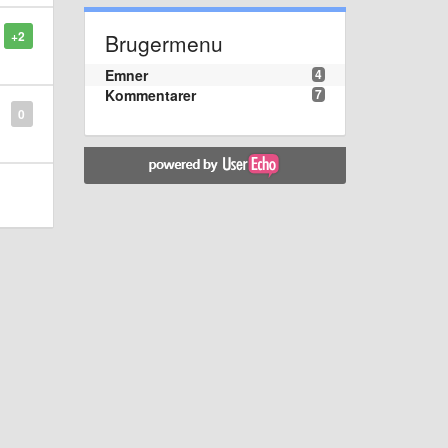
+2
Brugermenu
Emner
4
Kommentarer
7
0