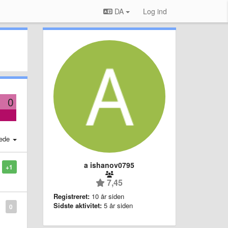
DA
Log ind
0
ede
a ishanov0795
+1
7,45
Registreret:
10 år siden
Sidste aktivitet:
5 år siden
0