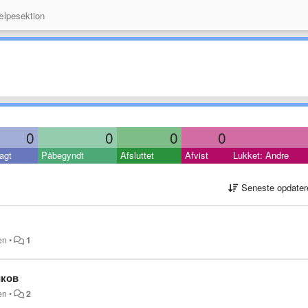
lpesektion
0
0
0
0
agt
Påbegyndt
Afsluttet
Afvist
Lukket: Andre
Seneste opdater
en
•
1
иков
en
•
2