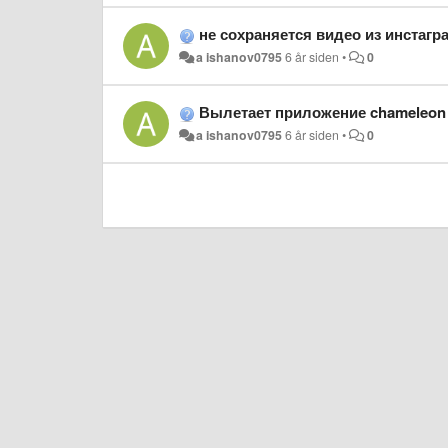
не сохраняется видео из инстагр
a ishanov0795
6 år siden
•
0
Вылетает приложение chameleon а с ним и 
a ishanov0795
6 år siden
•
0