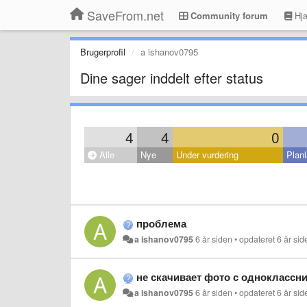
SaveFrom.net
Community forum
Hjæ
Brugerprofil
a ishanov0795
Dine sager inddelt efter status
4
4
0
Alle
Nye
Under vurdering
Planl
проблема
a ishanov0795
6 år siden
•
opdateret
6 år sid
не скачивает фото с одноклассн
a ishanov0795
6 år siden
•
opdateret
6 år sid