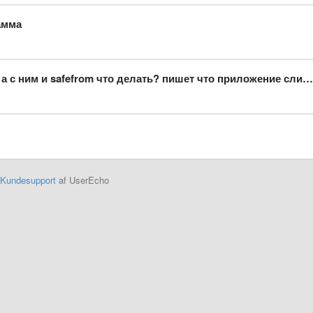
амма
safefrom что делать? пишет что приложение слишком часто перезагружалось
Kundesupport
af UserEcho