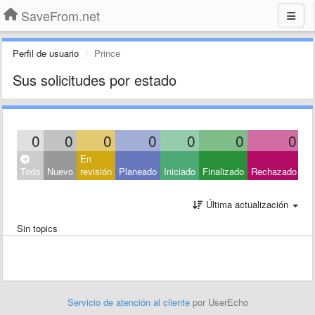
SaveFrom.net
Perfil de usuario
Prince
Sus solicitudes por estado
0
0
0
0
0
0
0
En
Ce
Todo
Nuevo
revisión
Planeado
Iniciado
Finalizado
Rechazado
Ot
Última actualización
Sin topics
Servicio de atención al cliente
por UserEcho