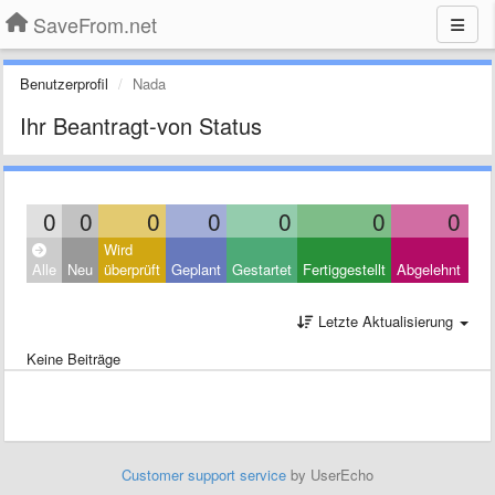
SaveFrom.net
Benutzerprofil
Nada
Ihr Beantragt-von Status
0
0
0
0
0
0
0
Wird
Clo
Alle
Neu
überprüft
Geplant
Gestartet
Fertiggestellt
Abgelehnt
Oth
Letzte Aktualisierung
Keine Beiträge
Customer support service
by UserEcho