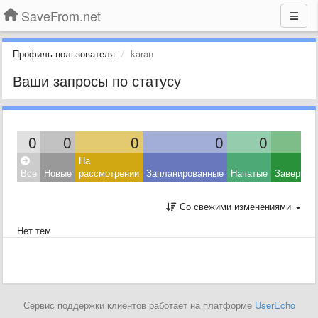
SaveFrom.net
Профиль пользователя
karan
Ваши запросы по статусу
0
0
0
0
0
На
Все
Новые
рассмотрении
Запланированные
Начатые
Завершен
Со свежими изменениями
Нет тем
Сервис поддержки клиентов работает на платформе
UserEcho