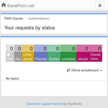
SaveFrom.net
Perfil d'usuari
audi4444player
Your requests by status
0
0
0
0
0
0
0
0
Under
Closed:
Tots
Nou
review
Planned
Started
completat
rebutjat
Other
Última actualització
No topics
Customer support service
by UserEcho