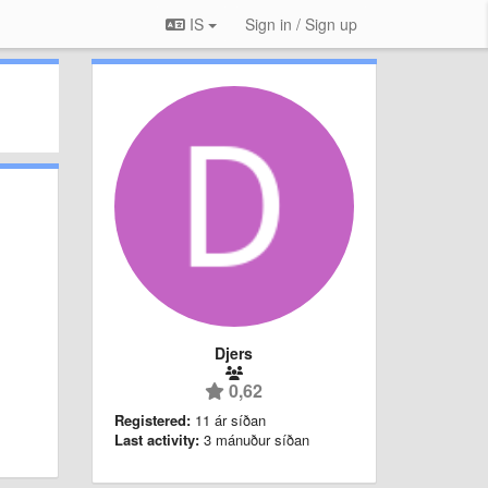
IS
Sign in / Sign up
Djers
0,62
Registered:
11 ár síðan
Last activity:
3 mánuður síðan