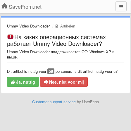
SaveFrom.net
Ummy Video Downloader
Artikelen
На каких операционных системах
работает Ummy Video Downloader?
Ummy Video Downloader поддерживается ОС: Windows XP и
выше.
Dit artikel is nuttig voor
58
personen. Is dit artikel nuttig voor u?
Ja, nuttig
Nee, niet voor mij
Customer support service
by UserEcho