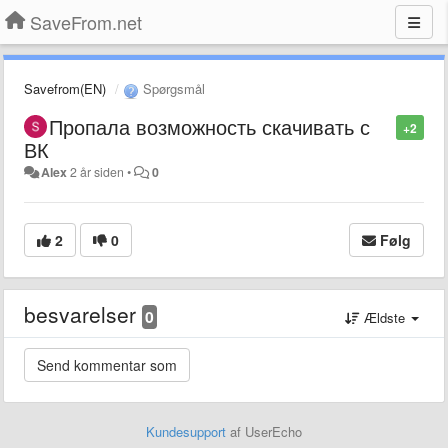
SaveFrom.net
Savefrom(EN)
Spørgsmål
Пропала возможность скачивать с
+2
ВК
Alex
2 år siden
•
0
2
0
Følg
besvarelser
0
Ældste
Kundesupport
af UserEcho