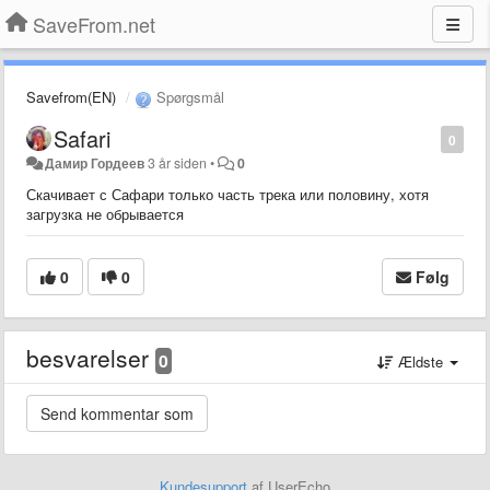
SaveFrom.net
Savefrom(EN)
Spørgsmål
Safari
0
Дамир Гордеев
3 år siden
•
0
Скачивает с Сафари только часть трека или половину, хотя
загрузка не обрывается
0
0
Følg
besvarelser
0
Ældste
Kundesupport
af UserEcho