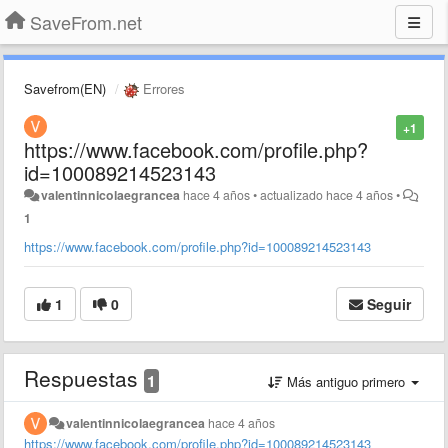
SaveFrom.net
Savefrom(EN)
Errores
+1
https://www.facebook.com/profile.php?
id=100089214523143
valentinnicolaegrancea
hace 4 años
•
actualizado
hace 4 años
•
1
https://www.facebook.com/profile.php?id=100089214523143
1
0
Seguir
Respuestas
1
Más antiguo primero
valentinnicolaegrancea
hace 4 años
https://www.facebook.com/profile.php?id=100089214523143