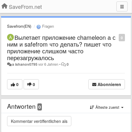
SaveFrom.net
Savefrom(EN)
Fragen
Вылетает приложение chameleon а с
0
ним и safefrom что делать? пишет что
приложение слишком часто
перезагружалось
a ishanov0795
vor 6 Jahren
•
0
0
0
Abonnieren
Antworten
0
Älteste zuerst