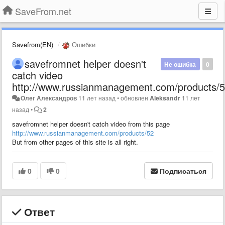
SaveFrom.net
Savefrom(EN)
Ошибки
savefromnet helper doesn't
Не ошибка
0
catch video
http://www.russianmanagement.com/products/
Олег Александров
11 лет назад
•
обновлен
Aleksandr
11 лет
назад
•
2
savefromnet helper doesn't catch video from this page
http://www.russianmanagement.com/products/52
But from other pages of this site is all right.
0
0
Подписаться
Ответ